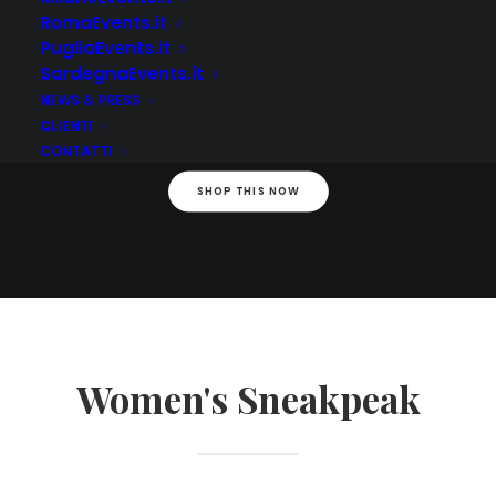
RomaEvents.it
PugliaEvents.it
Denim Jacket
SardegnaEvents.it
€39,99
NEWS & PRESS
CLIENTI
CONTATTI
SHOP THIS NOW
Women's Sneakpeak