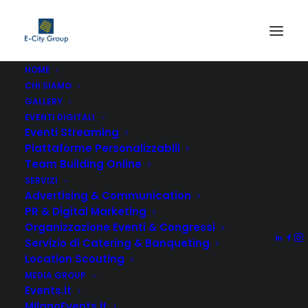
HOME
CHI SIAMO
GALLERY
EVENTI DIGITALI
Eventi Streaming
Piattaforme Personalizzabili
Team Building Online
Men's Highlights
SERVIZI
Advertising & Communication
PR & Digital Marketing
Organizzazione Eventi & Congressi
Non è stato trovato nulla.
Servizio di Catering & Banqueting
Location Scouting
MEDIA GROUP
Events.it
MilanoEvents.it