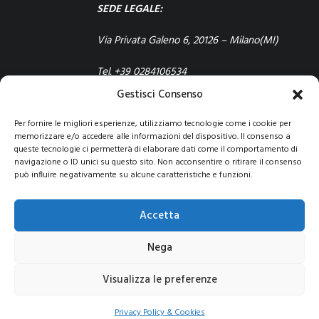
SEDE LEGALE:
Via Privata Galeno 6, 20126 – Milano(MI)
Tel. +39 0284106534
Gestisci Consenso
Per fornire le migliori esperienze, utilizziamo tecnologie come i cookie per
memorizzare e/o accedere alle informazioni del dispositivo. Il consenso a
queste tecnologie ci permetterà di elaborare dati come il comportamento di
navigazione o ID unici su questo sito. Non acconsentire o ritirare il consenso
può influire negativamente su alcune caratteristiche e funzioni.
© 2021 COPYRIGHT -E-CITY GROUP S.R.L
SEDE LEGALE:
Via Privata Galeno 6, 20126 – Milano(MI)
REA MI 2112156 – C.F.
Accetta
/P.IVA 09741830963
Pec:
e-citygroup@pec.it
|
Privacy e Cookie Policy
Nega
Visualizza le preferenze
Privacy Policy & Cookies