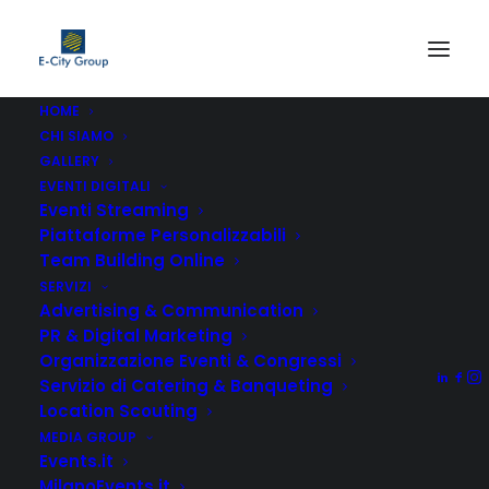
HOME
CHI SIAMO
Clienti
GALLERY
Home
Clienti
EVENTI DIGITALI
Eventi Streaming
Piattaforme Personalizzabili
Team Building Online
I nostri clienti, le nostre
SERVIZI
Advertising & Communication
referenze
PR & Digital Marketing
Organizzazione Eventi & Congressi
Servizio di Catering & Banqueting
Location Scouting
MEDIA GROUP
In tanti anni abbiamo incontrato molte aziende
Events.it
MilanoEvents.it
confrontandoci con tutte le industry e i modelli di