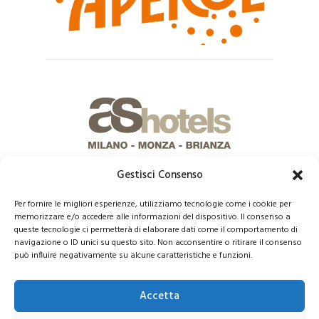
Gestisci Consenso
Per fornire le migliori esperienze, utilizziamo tecnologie come i cookie per
memorizzare e/o accedere alle informazioni del dispositivo. Il consenso a
queste tecnologie ci permetterà di elaborare dati come il comportamento di
navigazione o ID unici su questo sito. Non acconsentire o ritirare il consenso
può influire negativamente su alcune caratteristiche e funzioni.
© 2021 COPYRIGHT -E-CITY GROUP S.R.L
SEDE LEGALE:
Via Privata Galeno 6, 20126 – Milano(MI)
REA MI 2112156 – C.F.
Accetta
/P.IVA 09741830963