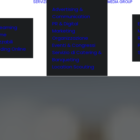
SERVIZI
MEDIA GROUP
Advertising &
Communication
PR & Digital
E
reaming
Marketing
rme
Organizzazione
zabili
Eventi & Congressi
ding Online
Servizio di Catering &
Banqueting
Location Scouting