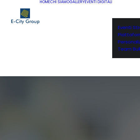
HOME
CHI SIAMO
GALLERY
EVENTI DIGITALI
Eventi St
Piattafo
Personaliz
Team Buil