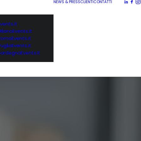
NEWS & PRESS
CLIENTI
CONTATTI
vents.it
MilanoEvents.it
RomaEvents.it
PugliaEvents.it
SardegnaEvents.it