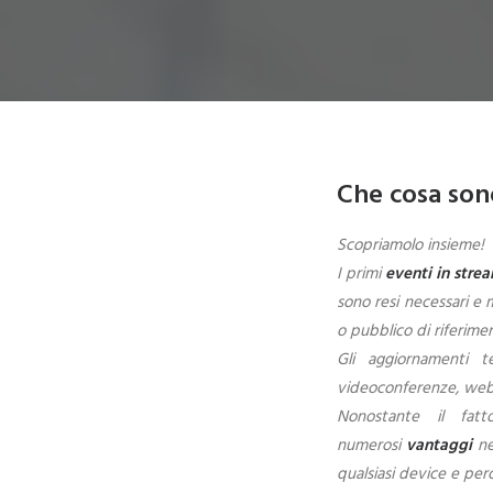
Che cosa sono
Scopriamolo insieme!
I primi
eventi in stre
sono resi necessari e 
o pubblico di riferime
Gli aggiornamenti t
videoconferenze, webin
Nonostante il fat
numerosi
vantaggi
ne
qualsiasi device e per