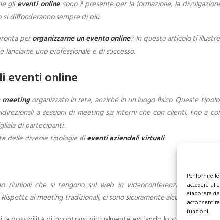
he gli
eventi online
sono il presente per la formazione, la divulgazion
 si diffonderanno sempre di più.
pronta per
organizzarne un evento online
? In questo articolo ti illust
e lanciarne uno professionale e di successo.
di eventi online
n
meeting
organizzato in rete, anziché in un luogo fisico. Queste tipolo
direzionali a sessioni di meeting sia interni che con clienti, fino a co
gliaia di partecipanti.
ta delle diverse tipologie di
eventi aziendali virtuali
:
Per fornire 
o riunioni che si tengono sul web in videoconferenza, vedendo gli 
accedere alle
elaborare da
 Rispetto ai meeting tradizionali, ci sono sicuramente alcuni vantaggi:
acconsentire 
funzioni.
i la possibilità di incontrarsi virtualmente evitando lo stress di spo