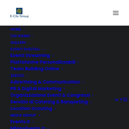
HOME
CHI SIAMO
GALLERY
EVENTI DIGITALI
Eventi Streaming
Piattaforme Personalizzabili
Team Building Online
SERVIZI
Advertising & Communication
TEAM BUILDING
PR & Digital Marketing
ONLINE: IDEE E
Organizzazione Eventi & Congressi
Servizio di Catering & Banqueting
ATTIVITÀ PER AZIENDE
Location Scouting
MEDIA GROUP
DA REMOTO
Events.it
MilanoEvents.it