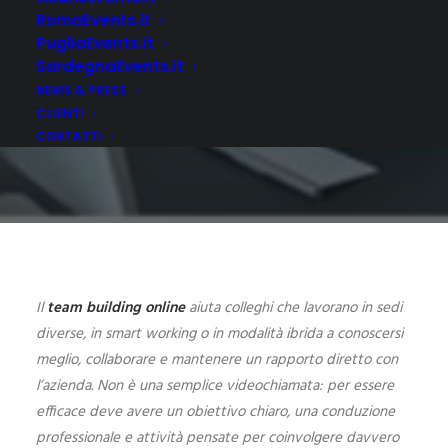
RomaEvents.it
5 MARZO 2021
PugliaEvents.it
SardegnaEvents.it
NEWS & PRESS
CLIENTI
CONTATTI
Il
team building online
aiuta colleghi che lavorano in sedi
diverse, in smart working o in modalità ibrida a conoscersi
meglio, collaborare e mantenere un rapporto diretto con
l’azienda. Non è una semplice videochiamata: per essere
efficace deve avere un obiettivo chiaro, una conduzione
professionale e attività pensate per coinvolgere davvero