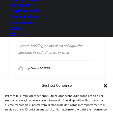
RomaEvents.it
PugliaEvents.it
SardegnaEvents.it
Team building online: idee e
NEWS & PRESS
attività per aziende da
CLIENTI
remoto
CONTATTI
Il team building online aiuta colleghi che
lavorano in sedi diverse, in smart…
by Cesare LONGO
Gestisci Consenso
Per fornire le migliori esperienze, utilizziamo tecnologie come i cookie per
memorizzare e/o accedere alle informazioni del dispositivo. Il consenso a
queste tecnologie ci permetterà di elaborare dati come il comportamento di
navigazione o ID unici su questo sito. Non acconsentire o ritirare il consenso