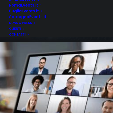
RomaEvents.it
PugliaEvents.it
SardegnaEvents.it
Non Categorizzato
Come organizzare un Evento
NEWS & PRESS
CLIENTI
Online, ecco i nostri consigli
CONTATTI