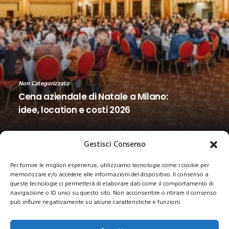
Non Categorizzato
Cena aziendale di Natale a Milano:
idee, location e costi 2026
Gestisci Consenso
Per fornire le migliori esperienze, utilizziamo tecnologie come i cookie per
memorizzare e/o accedere alle informazioni del dispositivo. Il consenso a
queste tecnologie ci permetterà di elaborare dati come il comportamento di
navigazione o ID unici su questo sito. Non acconsentire o ritirare il consenso
può influire negativamente su alcune caratteristiche e funzioni.
© 2021 COPYRIGHT -E-CITY GROUP S.R.L
SEDE LEGALE:
Via Privata Galeno 6, 20126 – Milano(MI)
REA MI 2112156 – C.F.