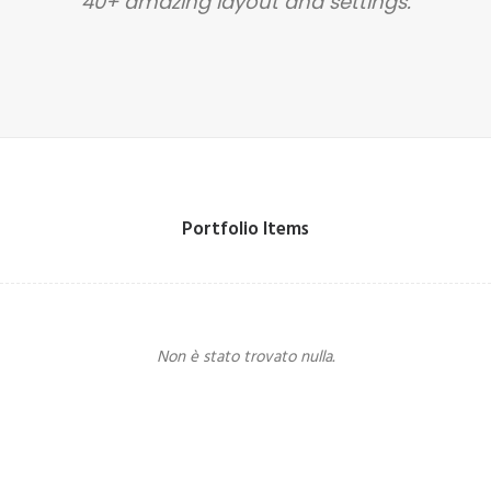
40+ amazing layout and settings.
Portfolio Items
Non è stato trovato nulla.