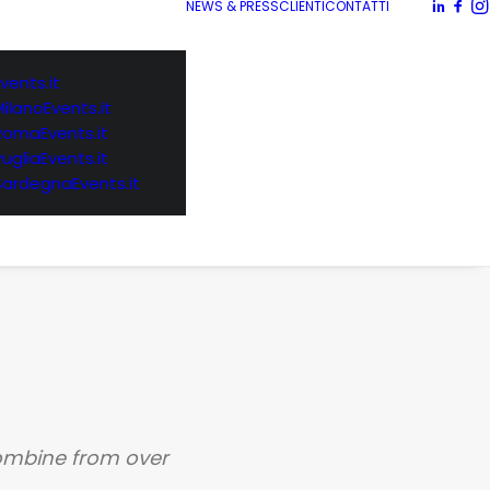
NEWS & PRESS
CLIENTI
CONTATTI
vents.it
MilanoEvents.it
RomaEvents.it
PugliaEvents.it
SardegnaEvents.it
Combine from over