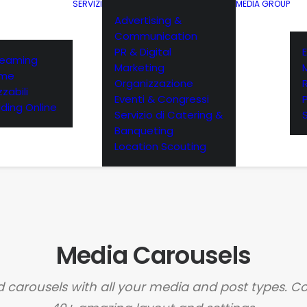
SERVIZI
MEDIA GROUP
Advertising &
Communication
PR & Digital
E
reaming
Marketing
rme
Organizzazione
zabili
Eventi & Congressi
ding Online
Servizio di Catering &
Banqueting
Location Scouting
Media Carousels
carousels with all your media and post types. 