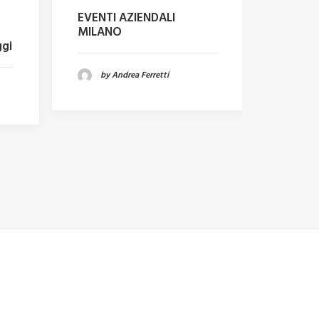
EVENTI AZIENDALI
LINK BU
MILANO
per az
ggi
by Andrea Ferretti
by 