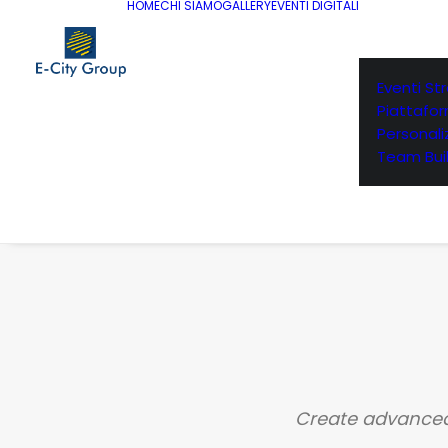
HOME
CHI SIAMO
GALLERY
EVENTI DIGITALI
Eventi St
Piattafo
Personaliz
Team Buil
Create advanced 