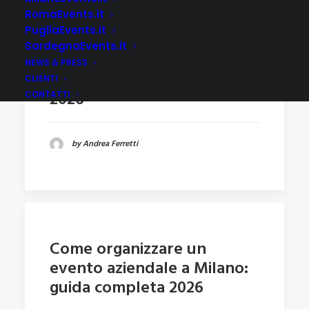
RomaEvents.it
PugliaEvents.it
SardegnaEvents.it
Migliori location per eventi
NEWS & PRESS
aziendali a Milano: guida
CLIENTI
2026
CONTATTI
by Andrea Ferretti
Come organizzare un
evento aziendale a Milano:
guida completa 2026