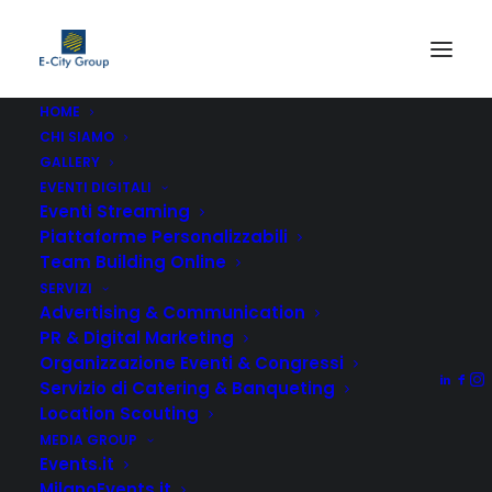
HOME
CHI SIAMO
GALLERY
EVENTI DIGITALI
Eventi Streaming
Piattaforme Personalizzabili
Team Building Online
Cena aziendale di Natale a
SERVIZI
Milano: idee, location e
Advertising & Communication
PR & Digital Marketing
costi 2026
Organizzazione Eventi & Congressi
Servizio di Catering & Banqueting
Location Scouting
by Andrea Ferretti
MEDIA GROUP
Events.it
MilanoEvents.it