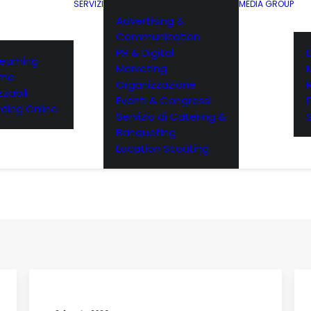
SERVIZI
MEDIA GROUP
Advertising &
Communication
PR & Digital
E
reaming
Marketing
rme
Organizzazione
zabili
Eventi & Congressi
ding Online
Servizio di Catering &
Banqueting
Location Scouting