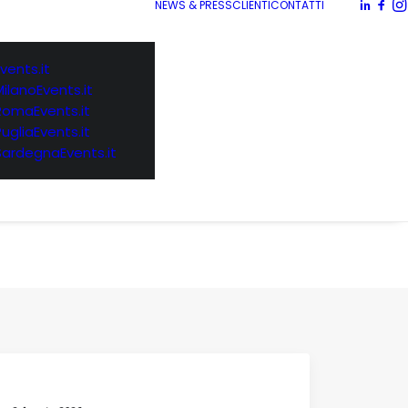
NEWS & PRESS
CLIENTI
CONTATTI
vents.it
MilanoEvents.it
RomaEvents.it
PugliaEvents.it
SardegnaEvents.it