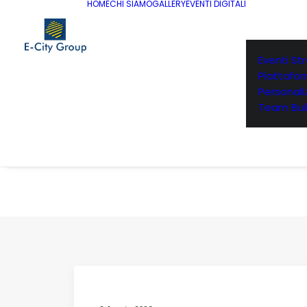
HOME
CHI SIAMO
GALLERY
EVENTI DIGITALI
Eventi St
Piattafo
Personaliz
Team Buil