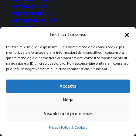
RomaEvents.it
PugliaEvents.it
SardegnaEvents.it
NEWS & PRESS
Gestisci Consenso
CLIENTI
CONTATTI
Per fornire le migliori esperienze, utilizziamo tecnologie come i cookie per
memorizzare e/o accedere alle informazioni del dispositivo. Il consenso a
queste tecnologie ci permetterà di elaborare dati come il comportamento di
navigazione o ID unici su questo sito. Non acconsentire o ritirare il consenso
può influire negativamente su alcune caratteristiche e funzioni.
© 2021 COPYRIGHT -E-CITY GROUP S.R.L
SEDE LEGALE:
Via Privata Galeno 6, 20126 – Milano(MI)
REA MI 2112156 – C.F.
Accetta
/P.IVA 09741830963
Pec:
e-citygroup@pec.it
|
Privacy e Cookie Policy
Nega
Visualizza le preferenze
Privacy Policy & Cookies