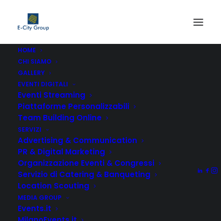
HOME
CHI SIAMO
team-building-online
GALLERY
Home
Non categorizzato
EVENTI DIGITALI
Team building aziendale a Milano: idee, costi e organizzazione
Eventi Streaming
team-building-online
Piattaforme Personalizzabili
Team Building Online
SERVIZI
Advertising & Communication
PR & Digital Marketing
Organizzazione Eventi & Congressi
Servizio di Catering & Banqueting
Location Scouting
MEDIA GROUP
Events.it
MilanoEvents.it