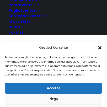
RomaEvents.it
PugliaEvents.it
SardegnaEvents.it
NEWS & PRESS
CLIENTI
CONTATTI
Gestisci Consenso
Per fornire le migliori esperienze, utilizziamo tecnologie come i cookie per
memorizzare e/o accedere alle informazioni del dispositivo. Il consenso a
queste tecnologie ci permetterà di elaborare dati come il comportamento di
navigazione o ID unici su questo sito. Non acconsentire o ritirare il consenso
può influire negativamente su alcune caratteristiche e funzioni.
© 2021 COPYRIGHT -E-CITY GROUP S.R.L
SEDE LEGALE:
Via Privata Galeno 6, 20126 – Milano(MI)
REA MI 2112156 – C.F.
Accetta
/P.IVA 09741830963
Pec:
e-citygroup@pec.it
|
Privacy e Cookie Policy
Nega