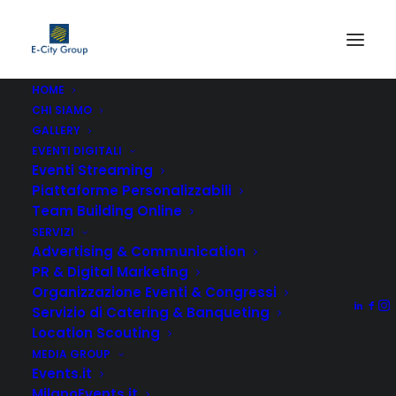
HOME
CHI SIAMO
link building agenzie
GALLERY
Home
Non categorizzato
EVENTI DIGITALI
LINK BUILDING : servizio per aziende e siti web
Eventi Streaming
link building agenzie
Piattaforme Personalizzabili
Team Building Online
SERVIZI
Advertising & Communication
PR & Digital Marketing
Organizzazione Eventi & Congressi
Servizio di Catering & Banqueting
Location Scouting
MEDIA GROUP
Events.it
MilanoEvents.it