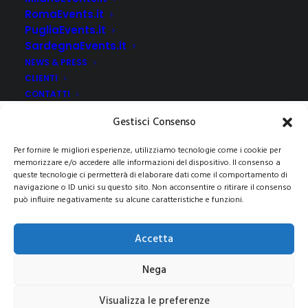
RomaEvents.it
PugliaEvents.it
SardegnaEvents.it
NEWS & PRESS
CLIENTI
CONTATTI
Gestisci Consenso
Per fornire le migliori esperienze, utilizziamo tecnologie come i cookie per
memorizzare e/o accedere alle informazioni del dispositivo. Il consenso a
queste tecnologie ci permetterà di elaborare dati come il comportamento di
navigazione o ID unici su questo sito. Non acconsentire o ritirare il consenso
può influire negativamente su alcune caratteristiche e funzioni.
© 2021 COPYRIGHT -E-CITY GROUP S.R.L
SEDE LEGALE:
Via Privata Galeno 6, 20126 – Milano(MI)
REA MI 2112156 – C.F.
Accetta
/P.IVA 09741830963
Pec:
e-citygroup@pec.it
|
Privacy e Cookie Policy
Nega
Visualizza le preferenze