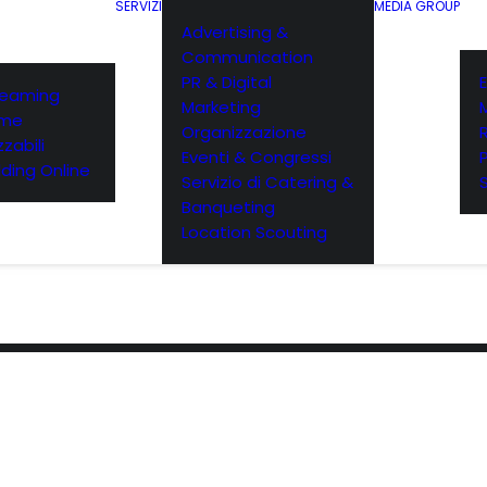
SERVIZI
MEDIA GROUP
Advertising &
Communication
PR & Digital
E
reaming
Marketing
rme
Organizzazione
zabili
Eventi & Congressi
ding Online
Servizio di Catering &
Banqueting
Location Scouting