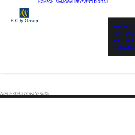
HOME
CHI SIAMO
GALLERY
EVENTI DIGITALI
Eventi St
Piattafo
Personaliz
Team Buil
Non è stato trovato nulla.