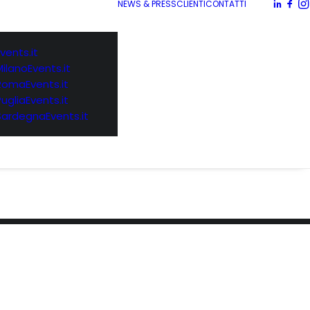
NEWS & PRESS
CLIENTI
CONTATTI
vents.it
MilanoEvents.it
RomaEvents.it
PugliaEvents.it
SardegnaEvents.it