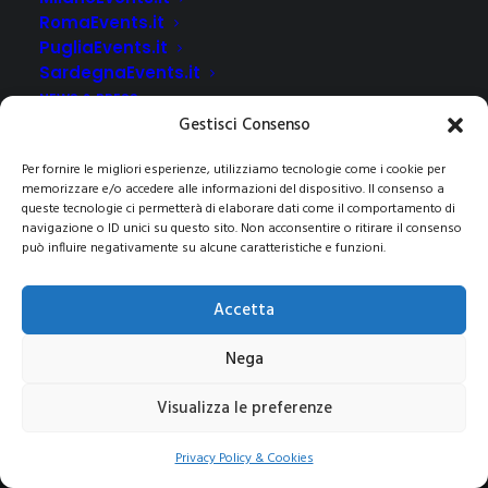
RomaEvents.it
PugliaEvents.it
SardegnaEvents.it
NEWS & PRESS
Gestisci Consenso
CLIENTI
CONTATTI
Per fornire le migliori esperienze, utilizziamo tecnologie come i cookie per
memorizzare e/o accedere alle informazioni del dispositivo. Il consenso a
queste tecnologie ci permetterà di elaborare dati come il comportamento di
navigazione o ID unici su questo sito. Non acconsentire o ritirare il consenso
può influire negativamente su alcune caratteristiche e funzioni.
© 2021 COPYRIGHT -E-CITY GROUP S.R.L
SEDE LEGALE:
Via Privata Galeno 6, 20126 – Milano(MI)
REA MI 2112156 – C.F.
Accetta
/P.IVA 09741830963
Pec:
e-citygroup@pec.it
|
Privacy e Cookie Policy
Nega
Visualizza le preferenze
Privacy Policy & Cookies