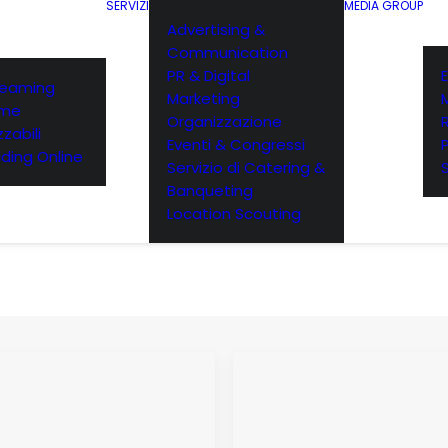
SERVIZI
MEDIA GROUP
Advertising &
Communication
PR & Digital
E
reaming
Marketing
rme
Organizzazione
zabili
Eventi & Congressi
ding Online
Servizio di Catering &
Banqueting
Location Scouting