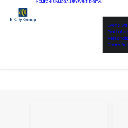
HOME
CHI SIAMO
GALLERY
EVENTI DIGITALI
Eventi St
Piattafo
Personaliz
Team Buil