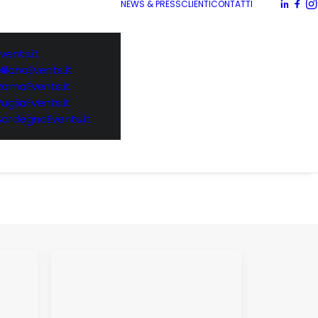
NEWS & PRESS
CLIENTI
CONTATTI
vents.it
MilanoEvents.it
RomaEvents.it
PugliaEvents.it
SardegnaEvents.it