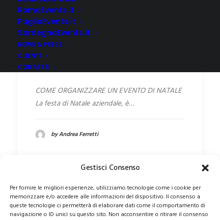
RomaEvents.it
PugliaEvents.it
SardegnaEvents.it
FESTA AZIENDALE : COME
NEWS & PRESS
ORGANIZZARE UN EVENTO
CLIENTI
DI NATALE
CONTATTI
COME ORGANIZZARE UN EVENTO DI NATALE
La festa di Natale aziendale, è…
by Andrea Ferretti
Gestisci Consenso
Per fornire le migliori esperienze, utilizziamo tecnologie come i cookie per
memorizzare e/o accedere alle informazioni del dispositivo. Il consenso a
queste tecnologie ci permetterà di elaborare dati come il comportamento di
navigazione o ID unici su questo sito. Non acconsentire o ritirare il consenso