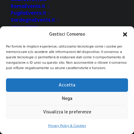
RomaEvents.it
PugliaEvents.it
SardegnaEvents.it
NEWS & PRESS
Gestisci Consenso
CLIENTI
CONTATTI
Per fornire le migliori esperienze, utilizziamo tecnologie come i cookie per
memorizzare e/o accedere alle informazioni del dispositivo. Il consenso a
queste tecnologie ci permetterà di elaborare dati come il comportamento di
navigazione o ID unici su questo sito. Non acconsentire o ritirare il consenso
può influire negativamente su alcune caratteristiche e funzioni.
© 2021 COPYRIGHT -E-CITY GROUP S.R.L
SEDE LEGALE:
Via Privata Galeno 6, 20126 – Milano(MI)
REA MI 2112156 – C.F.
Accetta
/P.IVA 09741830963
Pec:
e-citygroup@pec.it
|
Privacy e Cookie Policy
Nega
Visualizza le preferenze
Privacy Policy & Cookies