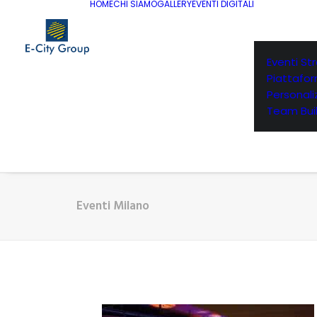
HOME
CHI SIAMO
GALLERY
EVENTI DIGITALI
Eventi St
Piattafo
Personaliz
Team Buil
Eventi Milano