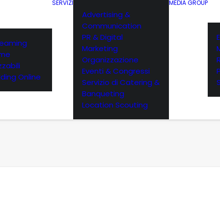
SERVIZI
MEDIA GROUP
Advertising &
Communication
PR & Digital
E
reaming
Marketing
rme
Organizzazione
zabili
Eventi & Congressi
ding Online
Servizio di Catering &
Banqueting
Location Scouting