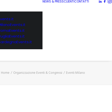
NEWS & PRESS
CLIENTI
CONTATTI
vents.it
MilanoEvents.it
RomaEvents.it
PugliaEvents.it
SardegnaEvents.it
Home
Organizzazione Eventi & Congressi
Eventi Milano