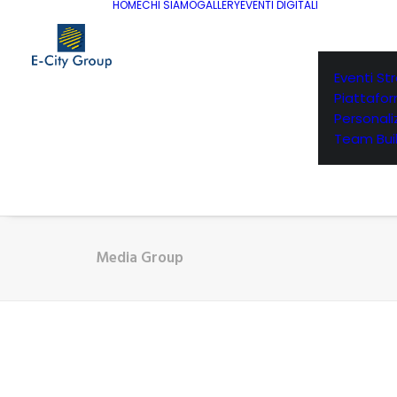
HOME
CHI SIAMO
GALLERY
EVENTI DIGITALI
Eventi St
Piattafo
Personaliz
Team Buil
Media Group