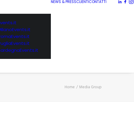
NEWS & PRESS
CLIENTI
CONTATTI
vents.it
MilanoEvents.it
RomaEvents.it
PugliaEvents.it
SardegnaEvents.it
Home
Media Group