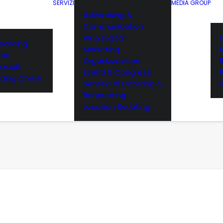
SERVIZI
MEDIA GROUP
Advertising &
Communication
PR & Digital
E
reaming
Marketing
rme
Organizzazione
zabili
Eventi & Congressi
ding Online
Servizio di Catering &
Banqueting
Location Scouting