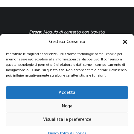
Errore:
Modulo di contatto non trovato.
Gestisci Consenso
Per fornire le migliori esperienze, utilizziamo tecnologie come i cookie per
memorizzare e/o accedere alle informazioni del dispositivo. Il consenso a
queste tecnologie ci permetterà di elaborare dati come il comportamento di
navigazione o ID unici su questo sito. Non acconsentire o ritirare il consenso
può influire negativamente su alcune caratteristiche e funzioni.
© 2021 COPYRIGHT -E-CITY GROUP S.R.L
SEDE LEGALE:
Via Privata Galeno 6, 20126 – Milano(MI)
REA MI 2112156 – C.F.
Accetta
/P.IVA 09741830963
Pec:
e-citygroup@pec.it
|
Privacy e Cookie Policy
Nega
Visualizza le preferenze
Privacy Policy & Cookies