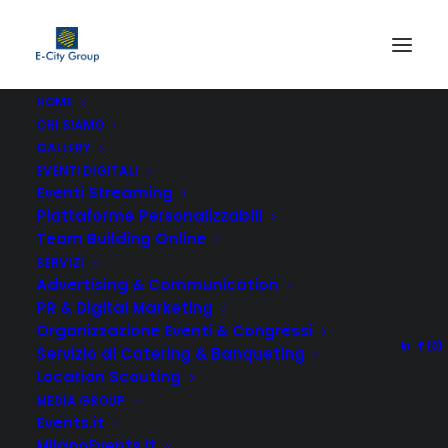
HOME
CHI SIAMO
PugliaEvents.it TEXT
GALLERY
Home
E-CITY GROUP Srl
PugliaEvents.it TEXT
EVENTI DIGITALI
Eventi Streaming
Piattaforme Personalizzabili
Team Building Online
SERVIZI
Advertising & Communication
PR & Digital Marketing
Organizzazione Eventi & Congressi
Servizio di Catering & Banqueting
Location Scouting
MEDIA GROUP
Events.it
MilanoEvents.it