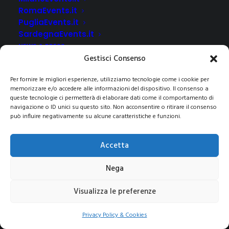
RomaEvents.it
PugliaEvents.it
SardegnaEvents.it
NEWS & PRESS
Gestisci Consenso
CLIENTI
CONTATTI
Per fornire le migliori esperienze, utilizziamo tecnologie come i cookie per
memorizzare e/o accedere alle informazioni del dispositivo. Il consenso a
queste tecnologie ci permetterà di elaborare dati come il comportamento di
navigazione o ID unici su questo sito. Non acconsentire o ritirare il consenso
può influire negativamente su alcune caratteristiche e funzioni.
© 2021 COPYRIGHT -E-CITY GROUP S.R.L
SEDE LEGALE:
Via Privata Galeno 6, 20126 – Milano(MI)
REA MI 2112156 – C.F.
Accetta
/P.IVA 09741830963
Pec:
e-citygroup@pec.it
|
Privacy e Cookie Policy
Nega
Visualizza le preferenze
Privacy Policy & Cookies