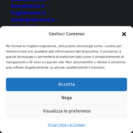
RomaEvents.it
PugliaEvents.it
SardegnaEvents.it
NEWS & PRESS
Gestisci Consenso
CLIENTI
CONTATTI
Per fornire le migliori esperienze, utilizziamo tecnologie come i cookie per
memorizzare e/o accedere alle informazioni del dispositivo. Il consenso a
queste tecnologie ci permetterà di elaborare dati come il comportamento di
navigazione o ID unici su questo sito. Non acconsentire o ritirare il consenso
può influire negativamente su alcune caratteristiche e funzioni.
© 2021 COPYRIGHT -E-CITY GROUP S.R.L
SEDE LEGALE:
Via Privata Galeno 6, 20126 – Milano(MI)
REA MI 2112156 – C.F.
Accetta
/P.IVA 09741830963
Pec:
e-citygroup@pec.it
|
Privacy e Cookie Policy
Nega
Visualizza le preferenze
Privacy Policy & Cookies