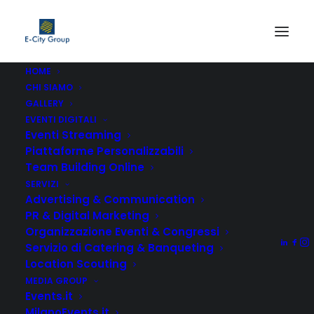
HOME
CHI SIAMO
GALLERY
Media Gallery
EVENTI DIGITALI
Eventi Streaming
Piattaforme Personalizzabili
Images, video and audio galleries in just 1
Team Building Online
click! Combine from over 50+ settings to
SERVIZI
Advertising & Communication
create your very own style.
PR & Digital Marketing
Organizzazione Eventi & Congressi
Servizio di Catering & Banqueting
Location Scouting
MEDIA GROUP
Events.it
MilanoEvents.it